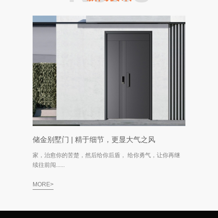
储金别墅门 | 精于细节，更显大气之风
家，治愈你的苦楚，然后给你后盾， 给你勇气，让你再继
续往前闯......
MORE>