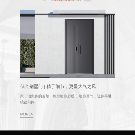
储金别墅门 | 精于细节，更显大气之风
家，治愈你的苦楚，然后给你后盾， 给你勇气，让你再继
续往前闯......
MORE>