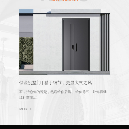
储金别墅门 | 精于细节，更显大气之风
家，治愈你的苦楚，然后给你后盾， 给你勇气，让你再继
续往前闯......
MORE>