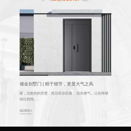
储金别墅门 | 精于细节，更显大气之风
家，治愈你的苦楚，然后给你后盾， 给你勇气，让你再继
续往前闯......
MORE>