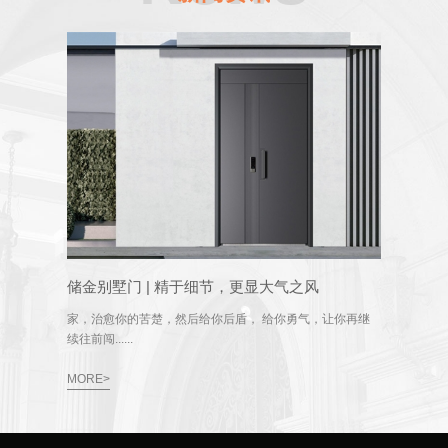
储金别墅门 | 精于细节，更显大气之风
家，治愈你的苦楚，然后给你后盾， 给你勇气，让你再继
续往前闯......
MORE>