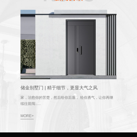
储金别墅门 | 精于细节，更显大气之风
家，治愈你的苦楚，然后给你后盾， 给你勇气，让你再继
续往前闯......
MORE>