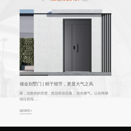
储金别墅门 | 精于细节，更显大气之风
家，治愈你的苦楚，然后给你后盾， 给你勇气，让你再继
续往前闯......
MORE>