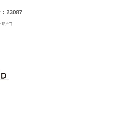
23087
市铝户门