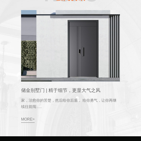
储金别墅门 | 精于细节，更显大气之风
家，治愈你的苦楚，然后给你后盾， 给你勇气，让你再继
续往前闯......
MORE>