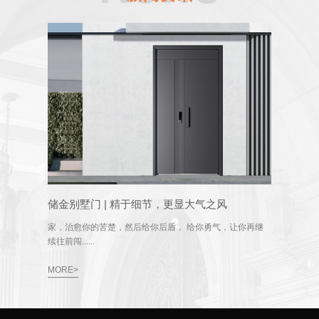
储金别墅门 | 精于细节，更显大气之风
家，治愈你的苦楚，然后给你后盾， 给你勇气，让你再继
续往前闯......
MORE>