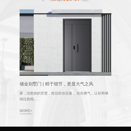
储金别墅门 | 精于细节，更显大气之风
家，治愈你的苦楚，然后给你后盾， 给你勇气，让你再继
续往前闯......
MORE>